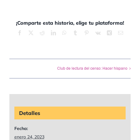
¡Comparte esta historia, elige tu plataforma!
Facebook
X
Reddit
LinkedIn
WhatsApp
tumblr
Pinterest
vk
xing
Correo
electrón
Club de lectura del censo: Hacer hispano
Detalles
Fecha:
enero 24, 2023