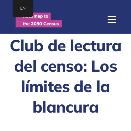
saltar
EN
al
contenido
Nave
de
Hogar
Club de lectura
pala
Acerca de
del censo: Los
Mapa
Recursos
límites de la
Unirse
blancura
BUSCAR: