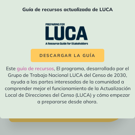
anunciar que estamos lanzando la segunda
Guía de recursos actualizada de LUCA
ronda de la
Club de lectura del censo
! El club
de lectura contará con una serie de libros
para profundizar nuestra comprensión del
censo y sus impactos. Los miembros del club
de lectura leerán un libro cada trimestre y se
DESCARGAR LA GUÍA
reunirán como...
Este
guía de recursos
, El programa, desarrollado por el
Grupo de Trabajo Nacional LUCA del Censo de 2030,
ayuda a las partes interesadas de la comunidad a
comprender mejor el funcionamiento de la Actualización
Local de Direcciones del Censo (LUCA) y cómo empezar
Regístrese para nuestro próximo
a prepararse desde ahora.
evento del club de lectura del censo