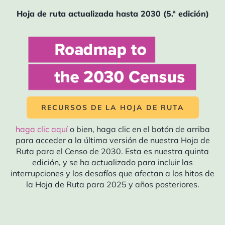
anunciar que estamos lanzando la próxima
Hoja de ruta actualizada hasta 2030 (5.ª edición)
ronda de la
Club de lectura del censo
! El club
de lectura contará con una serie de libros
para profundizar nuestra comprensión del
censo y sus impactos. Los miembros del club
de lectura leerán un libro cada trimestre y se
reunirán como...
RECURSOS DE LA HOJA DE RUTA
haga clic aquí
o bien, haga clic en el botón de arriba
para acceder a la última versión de nuestra Hoja de
Ruta para el Censo de 2030. Esta es nuestra quinta
edición, y se ha actualizado para incluir las
Club de lectura del censo:
interrupciones y los desafíos que afectan a los hitos de
Los límites de la blancura
la Hoja de Ruta para 2025 y años posteriores.
24 de enero de 2023 a las 4:00 p.m.
-
5:00 pm
est
La Conferencia de Liderazgo se complace en