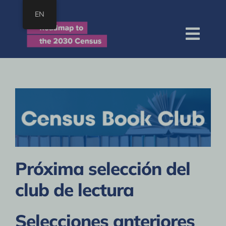
saltar
EN
al
contenido
Nave
de
Hogar
pala
Acerca de
Mapa
Recursos
Unirse
Próxima selección del
BUSCAR:
club de lectura
Selecciones anteriores