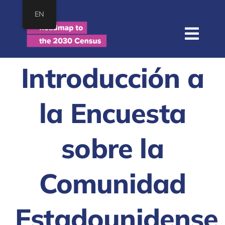
saltar
EN
al
contenido
Nave
de
Hogar
Introducción a
pala
Acerca de
la Encuesta
Mapa
Recursos
sobre la
Unirse
Comunidad
BUSCAR:
Estadounidense