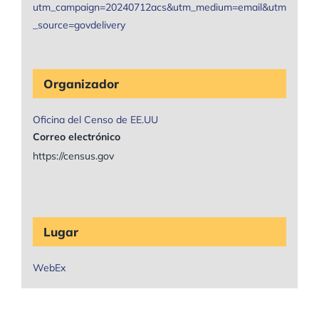
utm_campaign=20240712acs&utm_medium=email&utm
_source=govdelivery
Organizador
Oficina del Censo de EE.UU
Correo electrónico
https://census.gov
Lugar
WebEx