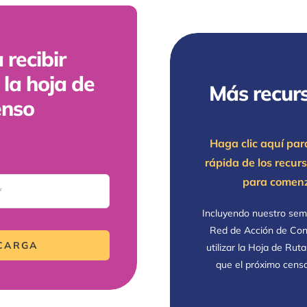
 recibir
 la hoja de
Más recurs
enso
Haga clic aquí par
rápida de los recur
para comenz
Incluyendo nuestro sem
Red de Acción de Con
SCARGA
utilizar la Hoja de Ru
que el próximo cens