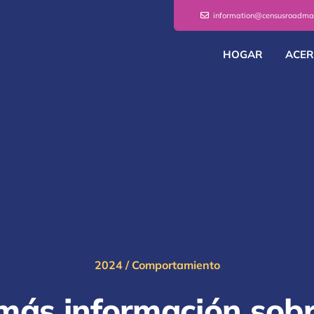
information@censusroadma
HOGAR
ACER
2024
/
Comportamiento
ás información sobr