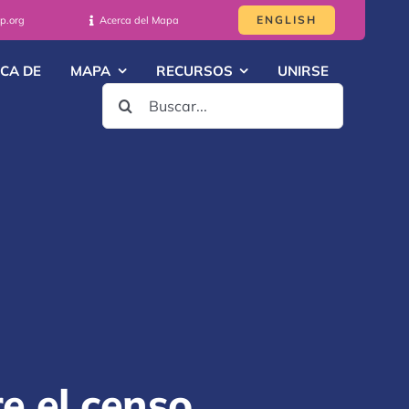
ENGLISH
p.org
Acerca del Mapa
CA DE
MAPA
RECURSOS
UNIRSE
BUSCAR:
e el censo